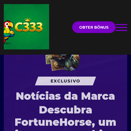
OBTER BÔNUS
EXCLUSIVO
Notícias da Marca
Descubra
FortuneHorse, um