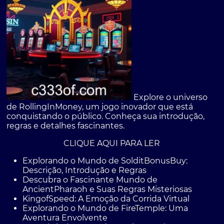
Explore o universo
de RollingInMoney, um jogo inovador que está
conquistando o público. Conheça sua introdução,
regras e detalhes fascinantes.
CLIQUE AQUI PARA LER
Explorando o Mundo de SolditBonusBuy:
Descrição, Introdução e Regras
Descubra o Fascinante Mundo de
AncientPharaoh e Suas Regras Misteriosas
KingofSpeed: A Emoção da Corrida Virtual
Explorando o Mundo de FireTemple: Uma
Aventura Envolvente