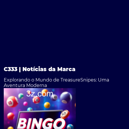
C333 | Notícias da Marca
Explorando o Mundo de TreasureSnipes: Uma
Aventura Moderna