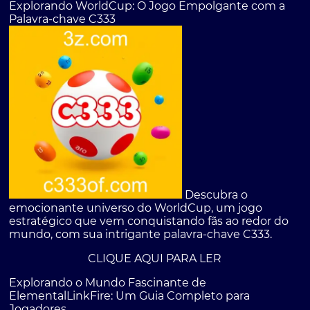
Explorando WorldCup: O Jogo Empolgante com a
Palavra-chave C333
Descubra o
emocionante universo do WorldCup, um jogo
estratégico que vem conquistando fãs ao redor do
mundo, com sua intrigante palavra-chave C333.
CLIQUE AQUI PARA LER
Explorando o Mundo Fascinante de
ElementalLinkFire: Um Guia Completo para
Jogadores