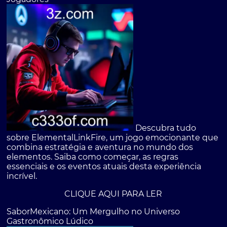
Descubra tudo
sobre ElementalLinkFire, um jogo emocionante que
combina estratégia e aventura no mundo dos
elementos. Saiba como começar, as regras
essenciais e os eventos atuais desta experiência
incrível.
CLIQUE AQUI PARA LER
SaborMexicano: Um Mergulho no Universo
Gastronômico Lúdico