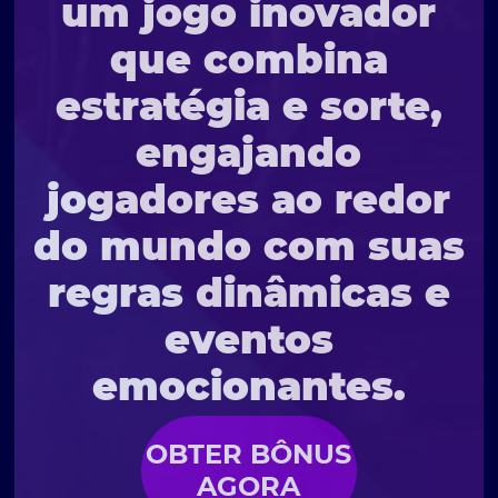
um jogo inovador
que combina
estratégia e sorte,
engajando
jogadores ao redor
do mundo com suas
regras dinâmicas e
eventos
emocionantes.
OBTER BÔNUS
AGORA