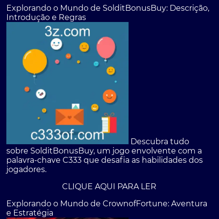
Explorando o Mundo de SolditBonusBuy: Descrição,
Introdução e Regras
Descubra tudo
sobre SolditBonusBuy, um jogo envolvente com a
palavra-chave C333 que desafia as habilidades dos
jogadores.
CLIQUE AQUI PARA LER
Explorando o Mundo de CrownofFortune: Aventura
e Estratégia