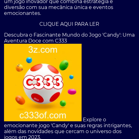
um jogo inovador que combina estratégia e
diversão com sua mecânica única e eventos
emocionantes.
CLIQUE AQUI PARA LER
Descubra o Fascinante Mundo do Jogo 'Candy': Uma
Aventura Doce com C333
Explore o
emocionante jogo 'Candy' e suas regras intrigantes,
além das novidades que cercam o universo dos
jogos em 2023.