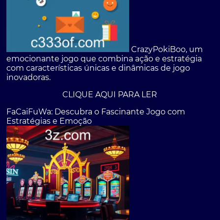
CrazyPokiBoo, um
emocionante jogo que combina ação e estratégia
com características únicas e dinâmicas de jogo
inovadoras.
CLIQUE AQUI PARA LER
FaCaiFuWa: Descubra o Fascinante Jogo com
Estratégias e Emoção