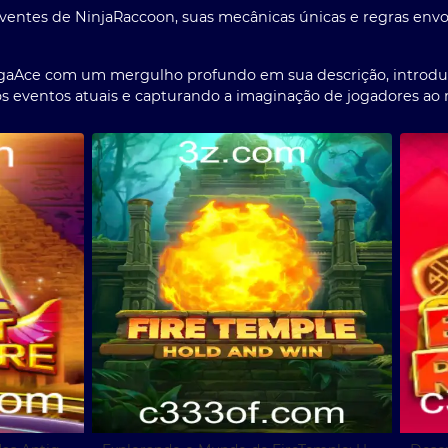
lventes de NinjaRaccoon, suas mecânicas únicas e regras en
egaAce com um mergulho profundo em sua descrição, introdu
aos eventos atuais e capturando a imaginação de jogadores ao