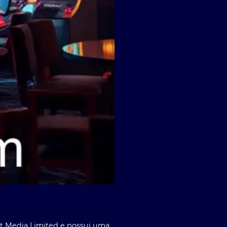
rt Media Limited e possui uma