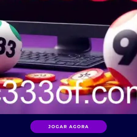
JOGAR AGORA