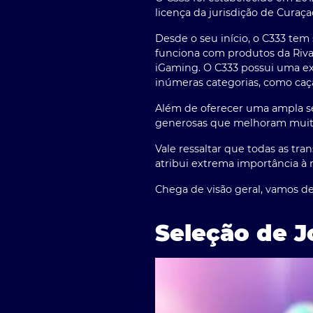
licença da jurisdição de Curaça
Desde o seu início, o C333 tem
funciona com produtos da Riva
iGaming. O C333 possui uma ex
inúmeras categorias, como caça
Além de oferecer uma ampla se
generosas que melhoram muito 
Vale ressaltar que todas as tra
atribui extrema importância à
Chega de visão geral, vamos de
Seleção de J