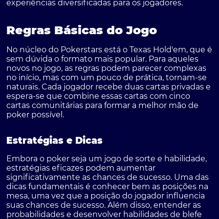
experiências diversificadas para os jogadores.
Regras Básicas do Jogo
No núcleo do Pokerstars está o Texas Hold'em, que é
sem dúvida o formato mais popular. Para aqueles
novos no jogo, as regras podem parecer complexas
no início, mas com um pouco de prática, tornam-se
naturais. Cada jogador recebe duas cartas privadas e
espera-se que combine essas cartas com cinco
cartas comunitárias para formar a melhor mão de
poker possível.
Estratégias e Dicas
Embora o poker seja um jogo de sorte e habilidade,
estratégias eficazes podem aumentar
significativamente as chances de sucesso. Uma das
dicas fundamentais é conhecer bem as posições na
mesa, uma vez que a posição do jogador influencia
suas chances de sucesso. Além disso, entender as
probabilidades e desenvolver habilidades de blefe