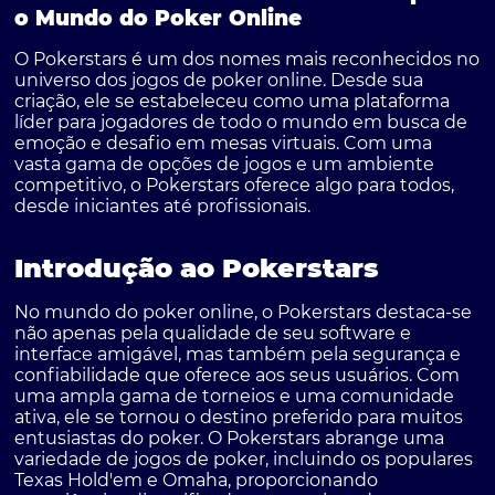
o Mundo do Poker Online
O Pokerstars é um dos nomes mais reconhecidos no
universo dos jogos de poker online. Desde sua
criação, ele se estabeleceu como uma plataforma
líder para jogadores de todo o mundo em busca de
emoção e desafio em mesas virtuais. Com uma
vasta gama de opções de jogos e um ambiente
competitivo, o Pokerstars oferece algo para todos,
desde iniciantes até profissionais.
Introdução ao Pokerstars
No mundo do poker online, o Pokerstars destaca-se
não apenas pela qualidade de seu software e
interface amigável, mas também pela segurança e
confiabilidade que oferece aos seus usuários. Com
uma ampla gama de torneios e uma comunidade
ativa, ele se tornou o destino preferido para muitos
entusiastas do poker. O Pokerstars abrange uma
variedade de jogos de poker, incluindo os populares
Texas Hold'em e Omaha, proporcionando