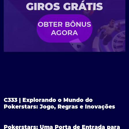
GIROS GRÁTIS
OBTER BÔNUS
AGORA
C333 | Explorando o Mundo do
Pokerstars: Jogo, Regras e Inovações
Pokerstars: Uma Porta de Entrada para