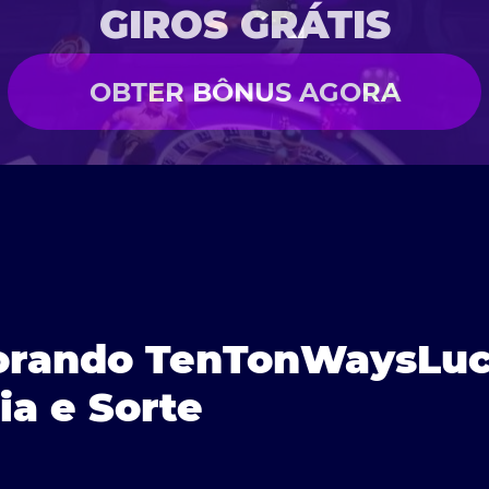
GIROS GRÁTIS
OBTER BÔNUS AGORA
lorando TenTonWaysLu
ia e Sorte