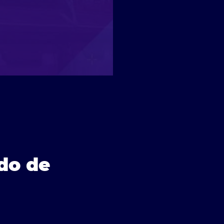
do de