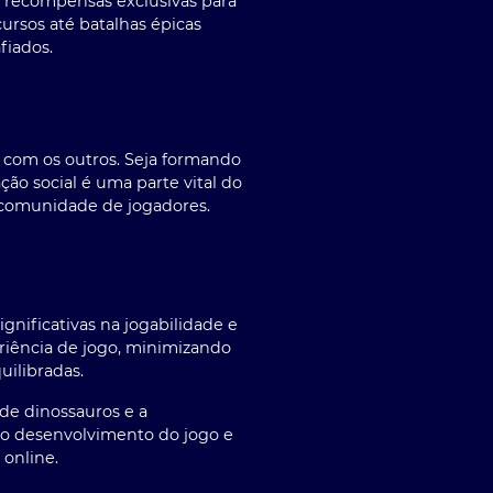
m recompensas exclusivas para
ursos até batalhas épicas
fiados.
 com os outros. Seja formando
ão social é uma parte vital do
 comunidade de jogadores.
gnificativas na jogabilidade e
riência de jogo, minimizando
uilibradas.
de dinossauros e a
 no desenvolvimento do jogo e
online.