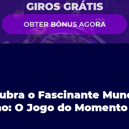
GIROS GRÁTIS
OBTER BÔNUS AGORA
cubra o Fascinante Mun
o: O Jogo do Momento