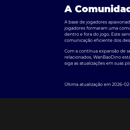
A Comunidad
A base de jogadores apaixonad
jogadores formaram uma comuni
dentro e fora do jogo. Este se
comunicação eficiente dos des
Com a contínua expansão de s
relacionados, WanBaoDino está
siga as atualizações em suas pla
Última atualização em 2026-02