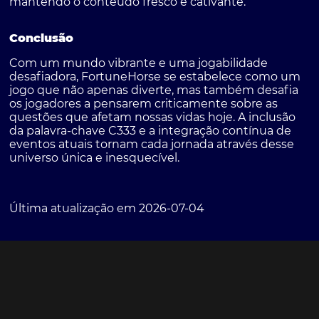
mantendo o conteúdo fresco e cativante.
Conclusão
Com um mundo vibrante e uma jogabilidade
desafiadora, FortuneHorse se estabelece como um
jogo que não apenas diverte, mas também desafia
os jogadores a pensarem criticamente sobre as
questões que afetam nossas vidas hoje. A inclusão
da palavra-chave C333 e a integração contínua de
eventos atuais tornam cada jornada através desse
universo única e inesquecível.
Última atualização em 2026-07-04