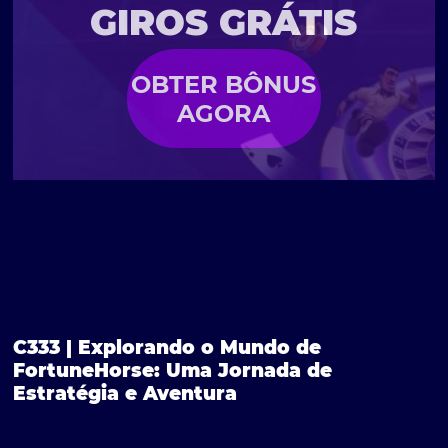
GIROS GRÁTIS
OBTER BÔNUS
AGORA
C333 | Explorando o Mundo de
FortuneHorse: Uma Jornada de
Estratégia e Aventura