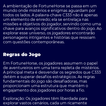
A ambientação de FortuneHorse se passa em um
mundo onde mistérios e enigmas aguardam por
todos os lados. A palavra-chave C333 não é apenas
um elemento de enredo; ela se entrelaça nas
missões e objetivos do jogador, servindo como uma
chave para avanços significativos dentro do jogo. Ao
explorar esse universo, os jogadores encontrarão
personagens intrigantes e histórias que ressoam
com questões contemporâneas.
Regras do Jogo
Em FortuneHorse, os jogadores assumem o papel
de aventureiros em uma terra repleta de mistérios.
A principal meta é desvendar os segredos que C333
detém e superar desafios estratégicos. As regras
fundamentais do jogo são desafiadoras, mas
proporcionam uma estrutura que mantém o
engajamento dos jogadores por horas a fio.
Exploração
: Os jogadores têm liberdade para
explorar vastos cenários, cada um ricamente