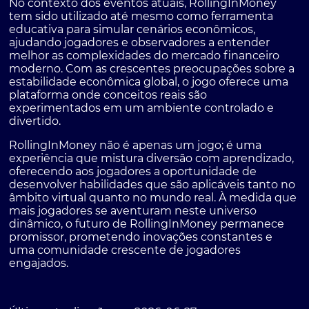
No contexto dos eventos atuais, RollingInMoney
tem sido utilizado até mesmo como ferramenta
educativa para simular cenários econômicos,
ajudando jogadores e observadores a entender
melhor as complexidades do mercado financeiro
moderno. Com as crescentes preocupações sobre a
estabilidade econômica global, o jogo oferece uma
plataforma onde conceitos reais são
experimentados em um ambiente controlado e
divertido.
RollingInMoney
não é apenas um jogo; é uma
experiência que mistura diversão com aprendizado,
oferecendo aos jogadores a oportunidade de
desenvolver habilidades que são aplicáveis tanto no
âmbito virtual quanto no mundo real. À medida que
mais jogadores se aventuram neste universo
dinâmico, o futuro de RollingInMoney permanece
promissor, prometendo inovações constantes e
uma comunidade crescente de jogadores
engajados.