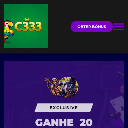
OBTER BÔNUS
EXCLUSIVE
GANHE
20