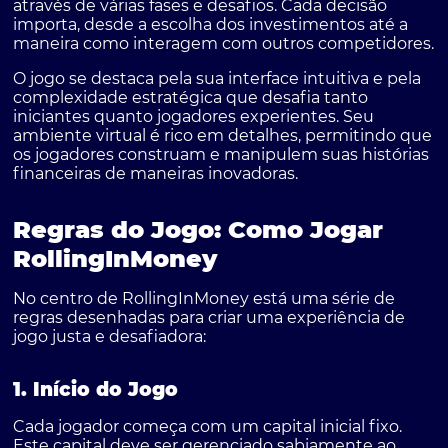
através de várias fases e desafios. Cada decisão
importa, desde a escolha dos investimentos até a
maneira como interagem com outros competidores.
O jogo se destaca pela sua interface intuitiva e pela
complexidade estratégica que desafia tanto
iniciantes quanto jogadores experientes. Seu
ambiente virtual é rico em detalhes, permitindo que
os jogadores construam e manipulem suas histórias
financeiras de maneiras inovadoras.
Regras do Jogo: Como Jogar
RollingInMoney
No centro de RollingInMoney está uma série de
regras desenhadas para criar uma experiência de
jogo justa e desafiadora:
1. Início do Jogo
Cada jogador começa com um capital inicial fixo.
Este capital deve ser gerenciado sabiamente ao