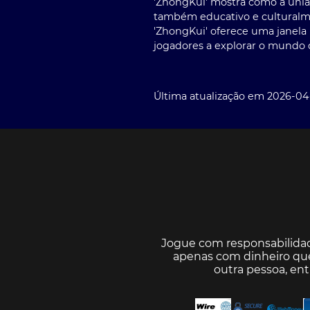
'ZhongKui' mostra como a uniã
também educativo e culturalmen
'ZhongKui' oferece uma janela 
jogadores a explorar o mundo 
Última atualização em 2026-04
Jogue com responsabilida
apenas com dinheiro que
outra pessoa, en