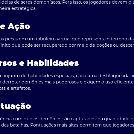
as aldeias de seres demoníacos. Para isso, os jogadores devem 
neira estratégica.
e Ação
 peças em um tabuleiro virtual que representa o terreno da
inito que pode ser recuperado por meio de poções ou desca
rsos e Habilidades
conjunto de habilidades especiais, cada uma desbloqueada ao 
 derrotar demônios mais poderosos e exigem o uso eficiente
s e artefatos.
ntuação
iência com que os demônios são capturados, na quantidade de
al das batalhas. Pontuações mais altas permitem que jogadores