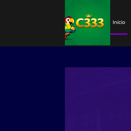
Início