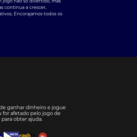
jogo não só divertido, mas
s continua a crescer,
ativos. Encorajamos todos os
e ganhar dinheiro e jogue
for afetado pelo jogo de
s
para obter ajuda.