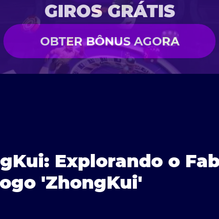
GIROS GRÁTIS
OBTER BÔNUS AGORA
ngKui: Explorando o Fa
ogo 'ZhongKui'