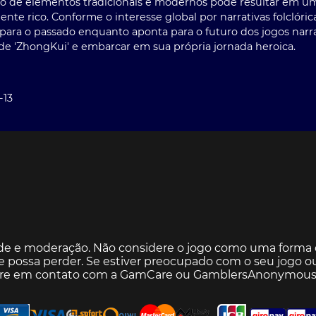
o de elementos tradicionais e modernos pode resultar em um 
te rico. Conforme o interesse global por narrativas folclórica
para o passado enquanto aponta para o futuro dos jogos narr
de 'ZhongKui' e embarcar em sua própria jornada heroica.
-13
de e moderação. Não considere o jogo como uma forma d
 possa perder. Se estiver preocupado com o seu jogo ou 
tre em contato com a
GamCare
ou
GamblersAnonymou