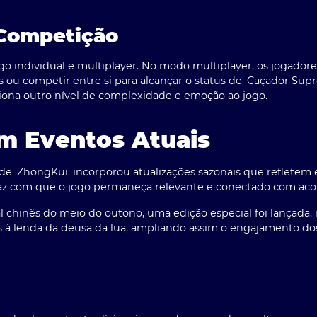
 Competição
o individual e multiplayer. No modo multiplayer, os jogador
 ou competir entre si para alcançar o status de 'Caçador Supr
iona outro nível de complexidade e emoção ao jogo.
m Eventos Atuais
 'ZhongKui' incorporou atualizações sazonais que refletem ev
 faz com que o jogo permaneça relevante e conectado com a
l chinês do meio do outono, uma edição especial foi lançada, 
as à lenda da deusa da lua, ampliando assim o engajamento d