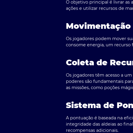
O objetivo principal é livrar 
ações e utilizar recursos de ma
Movimentação 
Os jogadores podem mover suas
consome energia, um recurso f
Coleta de Recu
Os jogadores têm acesso a um 
poderes são fundamentais para
as missões, como poções mágica
Sistema de Po
A pontuação é baseada na efic
integridade das aldeias ao fin
recompensas adicionais.