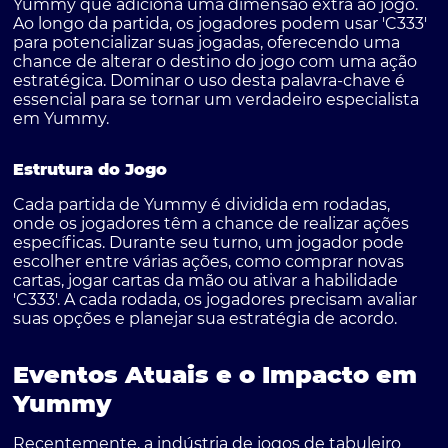
Yummy que adiciona uma dimensão extra ao jogo.
Ao longo da partida, os jogadores podem usar 'C333'
para potencializar suas jogadas, oferecendo uma
chance de alterar o destino do jogo com uma ação
estratégica. Dominar o uso desta palavra-chave é
essencial para se tornar um verdadeiro especialista
em Yummy.
Estrutura do Jogo
Cada partida de Yummy é dividida em rodadas,
onde os jogadores têm a chance de realizar ações
específicas. Durante seu turno, um jogador pode
escolher entre várias ações, como comprar novas
cartas, jogar cartas da mão ou ativar a habilidade
'C333'. A cada rodada, os jogadores precisam avaliar
suas opções e planejar sua estratégia de acordo.
Eventos Atuais e o Impacto em
Yummy
Recentemente, a indústria de jogos de tabuleiro