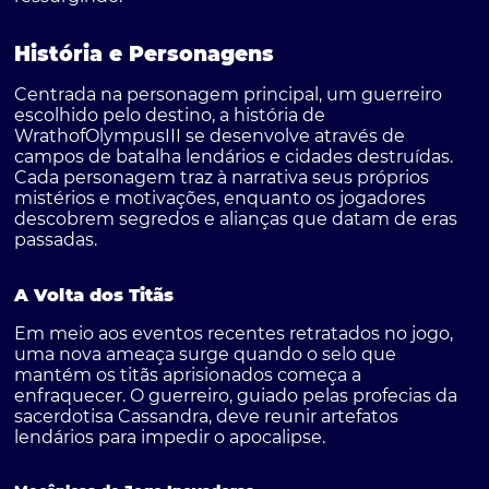
História e Personagens
Centrada na personagem principal, um guerreiro
escolhido pelo destino, a história de
WrathofOlympusIII se desenvolve através de
campos de batalha lendários e cidades destruídas.
Cada personagem traz à narrativa seus próprios
mistérios e motivações, enquanto os jogadores
descobrem segredos e alianças que datam de eras
passadas.
A Volta dos Titãs
Em meio aos eventos recentes retratados no jogo,
uma nova ameaça surge quando o selo que
mantém os titãs aprisionados começa a
enfraquecer. O guerreiro, guiado pelas profecias da
sacerdotisa Cassandra, deve reunir artefatos
lendários para impedir o apocalipse.