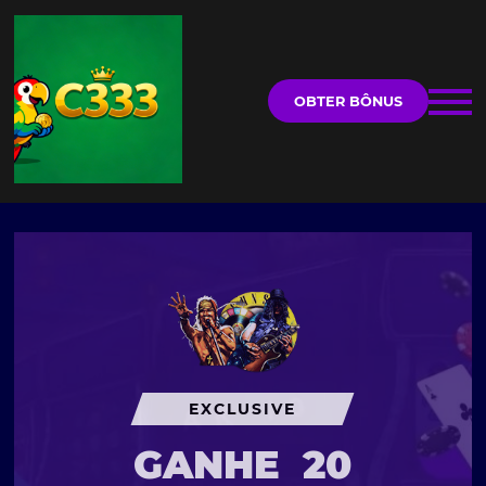
OBTER BÔNUS
EXCLUSIVE
GANHE
20