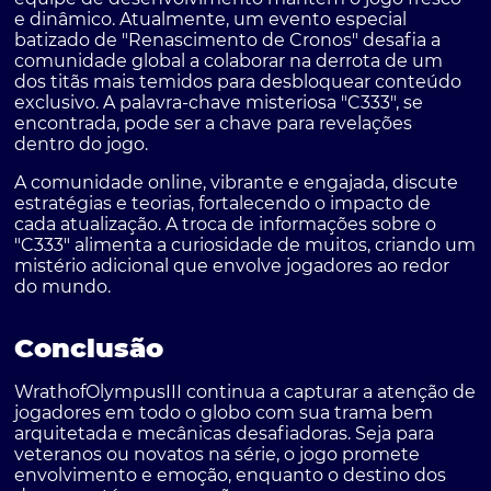
e dinâmico. Atualmente, um evento especial
batizado de "Renascimento de Cronos" desafia a
comunidade global a colaborar na derrota de um
dos titãs mais temidos para desbloquear conteúdo
exclusivo. A palavra-chave misteriosa "C333", se
encontrada, pode ser a chave para revelações
dentro do jogo.
A comunidade online, vibrante e engajada, discute
estratégias e teorias, fortalecendo o impacto de
cada atualização. A troca de informações sobre o
"C333" alimenta a curiosidade de muitos, criando um
mistério adicional que envolve jogadores ao redor
do mundo.
Conclusão
WrathofOlympusIII continua a capturar a atenção de
jogadores em todo o globo com sua trama bem
arquitetada e mecânicas desafiadoras. Seja para
veteranos ou novatos na série, o jogo promete
envolvimento e emoção, enquanto o destino dos