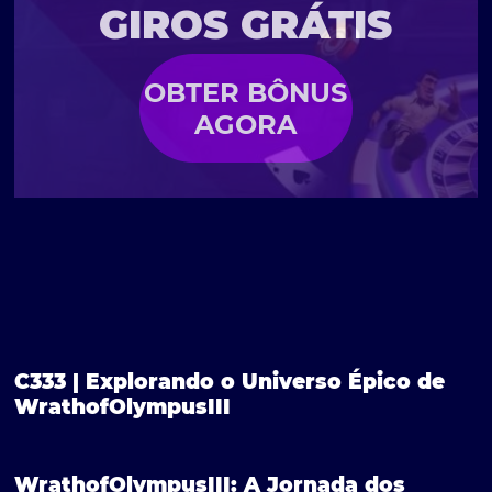
GIROS GRÁTIS
OBTER BÔNUS
AGORA
C333 | Explorando o Universo Épico de
WrathofOlympusIII
WrathofOlympusIII: A Jornada dos