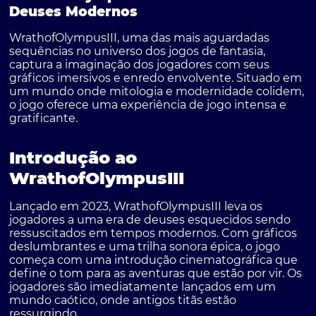
Deuses Modernos
WrathofOlympusIII, uma das mais aguardadas
sequências no universo dos jogos de fantasia,
captura a imaginação dos jogadores com seus
gráficos imersivos e enredo envolvente. Situado em
um mundo onde mitologia e modernidade colidem,
o jogo oferece uma experiência de jogo intensa e
gratificante.
Introdução ao
WrathofOlympusIII
Lançado em 2023, WrathofOlympusIII leva os
jogadores a uma era de deuses esquecidos sendo
ressuscitados em tempos modernos. Com gráficos
deslumbrantes e uma trilha sonora épica, o jogo
começa com uma introdução cinematográfica que
define o tom para as aventuras que estão por vir. Os
jogadores são imediatamente lançados em um
mundo caótico, onde antigos titãs estão
ressurgindo.