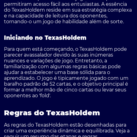
permitiram acesso fácil aos entusiastas. A essência
do TexasHoldem reside em sua estratégia complexa
e na capacidade de leitura dos oponentes,
tornando-o um jogo de habilidade além de sorte.
Iniciando no TexasHoldem
Para quem está começando, o TexasHoldem pode
parecer avassalador devido às suas inúmeras
nuances e variações de jogo. Entretanto, a
familiarização com algumas regras básicas pode
ajudar a estabelecer uma base sólida para o
aprendizado. O jogo é tipicamente jogado com um
baralho padrão de 52 cartas, e o objetivo principal é
formar a melhor mão de cinco cartas ou levar seus
oponentes ao 'fold'.
Regras do TexasHoldem
As regras do TexasHoldem estão desenhadas para
criar uma experiência dinâmica e equilibrada. Veja a
seguir um resumo das etapas e regras