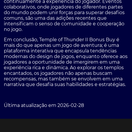
continuamente a experiência do jogador. Eventos
colaborativos, onde jogadores de diferentes partes
do mundo podem unir forças para superar desafios
comuns, são uma das adições recentes que
intensificam o senso de comunidade e cooperação
no jogo.
Em conclusão, Temple of Thunder II Bonus Buy é
mais do que apenas um jogo de aventura; é uma
plataforma interativa que encapsula tendências
modernas do design de jogos, enquanto oferece aos
jogadores a oportunidade de imergirem em uma
experiência rica e dinâmica. Ao explorar os templos
encantados, os jogadores não apenas buscam
recompensas, mas também se envolvem em uma
narrativa que desafia suas habilidades e estratégias.
Última atualização em 2026-02-28