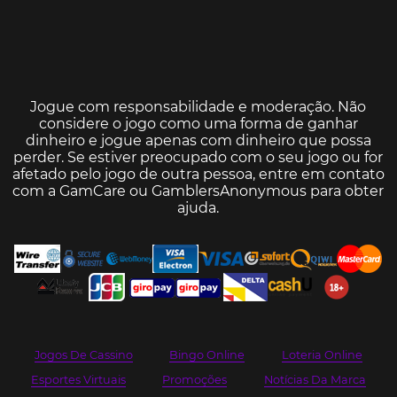
Jogue com responsabilidade e moderação. Não
considere o jogo como uma forma de ganhar
dinheiro e jogue apenas com dinheiro que possa
perder. Se estiver preocupado com o seu jogo ou for
afetado pelo jogo de outra pessoa, entre em contato
com a
GamCare
ou
GamblersAnonymous
para obter
ajuda.
Jogos De Cassino
Bingo Online
Loteria Online
Esportes Virtuais
Promoções
Notícias Da Marca