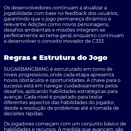
Os desenvolvedores continuam a atualizar a
jogabilidade com base no feedback dos usuários,
garantindo que o jogo permaneça dinâmico e
relevante. Adições como novos personagens,
desafios ambientais e missões integram-se
perfeitamente ao tema geral, enquanto continuam
a desenvolver o conceito inovador de C333.
Regras e Estrutura do Jogo
SUGARBANGBANG é estruturado em torno de
níveis progressivos, onde cada etapa apresenta
novos obstáculos e oportunidades. A chave para o
sucesso está em navegar cuidadosamente pelos
desafios, aplicando habilidades estratégicas para
avançar. Cada nível é projetado para testar
diferentes aspectos das habilidades do jogador,
desde a resolução de problemas até a tomada de
decisões rápidas.
Os jogadores começam com um conjunto básico de
habilidades e recursos. À medida que avançam, são