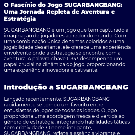
O Fascínio do Jogo SUGARBANGBANG:
Uma Jornada Repleta de Aventura e
Estratégia
SUGARBANGBANG é um jogo que tem capturado a
imaginação de jogadores ao redor do mundo. Com
uma combinação única de temas coloridos e uma
jogabilidade desafiante, ele oferece uma experiência
envolvente onde a estratégia se encontra com a
aventura. A palavra-chave C333 desempenha um
papel crucial na dinâmica do jogo, proporcionando
uma experiência inovadora e cativante.
Introdução a SUGARBANGBANG
Lançado recentemente, SUGARBANGBANG
rapidamente se tornou um favorito entre
entusiastas de jogos de todas as idades. O jogo
proporciona uma abordagem fresca e divertida ao
gênero de estratégia, integrando habilidades táticas
com criatividade. O nome intrigante,
SUGARBANGBANG, reflete a essência vibrante e