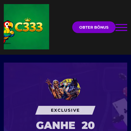
OBTER BÔNUS
EXCLUSIVE
GANHE
20