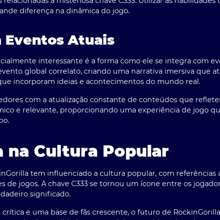
relacionadas à misteriosa chave C333. Utilizar as habilidades 
rande diferença na dinâmica do jogo.
 Eventos Atuais
ialmente interessante é a forma como ele se integra com eve
ento global correlato, criando uma narrativa imersiva que atr
s que incorporam ideias e acontecimentos do mundo real.
dores com a atualização constante de conteúdos que reflete
co e relevante, proporcionando uma experiência de jogo que
po.
a na Cultura Popular
nGorilla
tem influenciado a cultura popular, com referência
 de jogos. A chave
C333
se tornou um ícone entre os jogador
dadeiro significado.
rítica e uma base de fãs crescente, o futuro de
RockinGorill