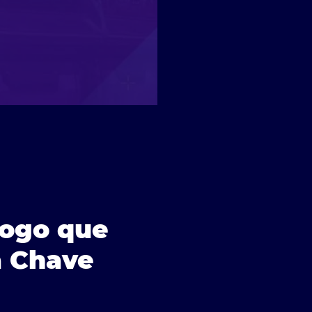
Jogo que
a Chave