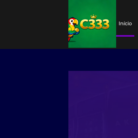
Início