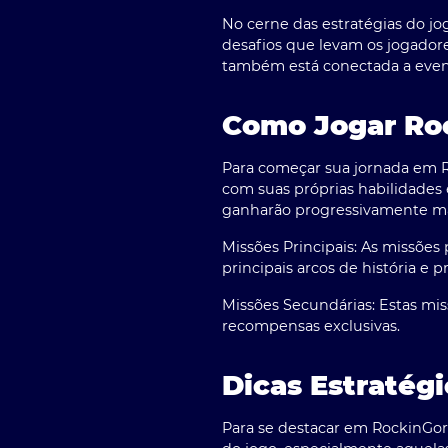
No cerne das estratégias do j
desafios que levam os jogador
também está conectada a event
Como Jogar Roc
Para começar sua jornada em
com suas próprias habilidades e
ganharão progressivamente mais
Missões Principais:
As missões p
principais arcos de história e p
Missões Secundárias:
Estas mis
recompensas exclusivas.
Dicas Estratégi
Para se destacar em
RockinGori