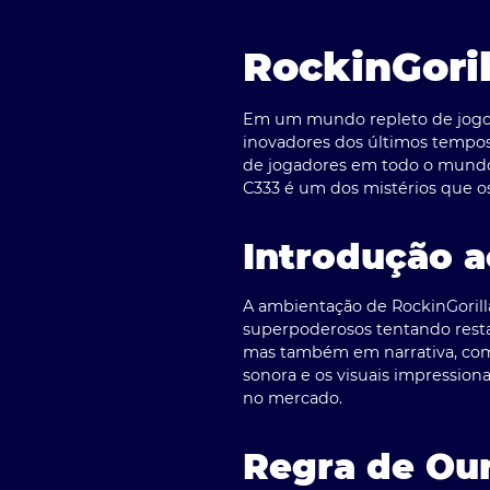
RockinGori
Em um mundo repleto de jogos 
inovadores dos últimos tempos
de jogadores em todo o mundo
C333
é um dos mistérios que os
Introdução a
A ambientação de
RockinGorill
superpoderosos tentando restau
mas também em narrativa, com 
sonora e os visuais impression
no mercado.
Regra de Ou