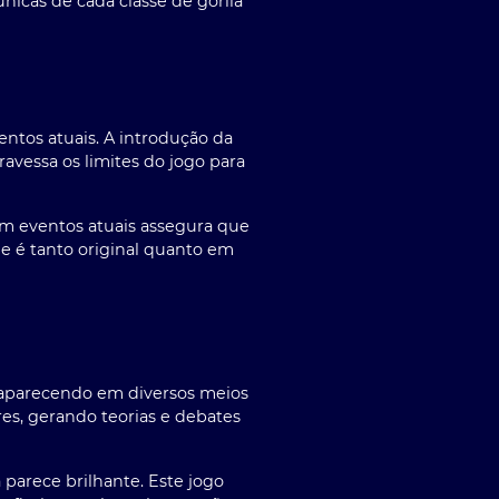
únicas de cada classe de gorila
ntos atuais. A introdução da
avessa os limites do jogo para
m eventos atuais assegura que
 é tanto original quanto em
s aparecendo em diversos meios
es, gerando teorias e debates
a
parece brilhante. Este jogo