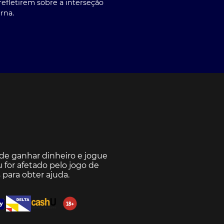
efletirem sobre a interseção
rna.
e ganhar dinheiro e jogue
for afetado pelo jogo de
s
para obter ajuda.