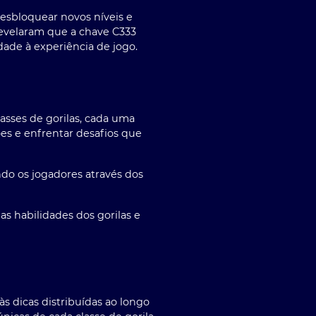
desbloquear novos níveis e
revelaram que a chave C333
ade à experiência de jogo.
lasses de gorilas, cada uma
sões e enfrentar desafios que
ndo os jogadores através dos
 habilidades dos gorilas e
s dicas distribuídas ao longo