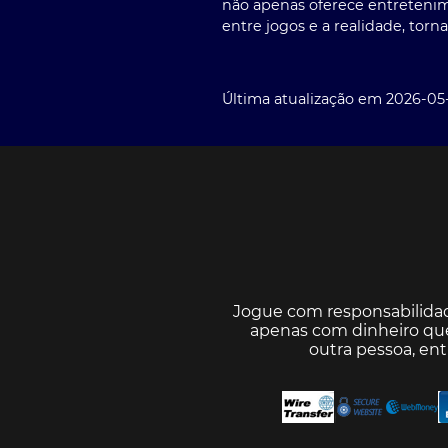
não apenas oferece entretenim
entre jogos e a realidade, tor
Última atualização em 2026-05
Jogue com responsabilida
apenas com dinheiro que
outra pessoa, en