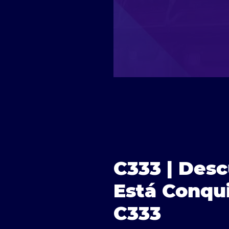
C333 | Desc
Está Conqu
C333