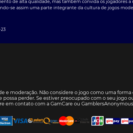
ento de alta qualidade, mas também convida os jogadores a r
nando-se assim uma parte integrante da cultura de jogos mode
-23
de e moderação. Não considere o jogo como uma forma d
 possa perder. Se estiver preocupado com o seu jogo ou 
tre em contato com a
GamCare
ou
GamblersAnonymou