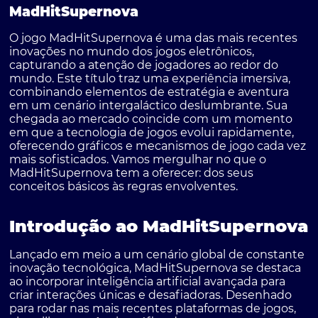
MadHitSupernova
O jogo
MadHitSupernova
é uma das mais recentes
inovações no mundo dos jogos eletrônicos,
capturando a atenção de jogadores ao redor do
mundo. Este título traz uma experiência imersiva,
combinando elementos de estratégia e aventura
em um cenário intergaláctico deslumbrante. Sua
chegada ao mercado coincide com um momento
em que a tecnologia de jogos evolui rapidamente,
oferecendo gráficos e mecanismos de jogo cada vez
mais sofisticados. Vamos mergulhar no que o
MadHitSupernova tem a oferecer: dos seus
conceitos básicos às regras envolventes.
Introdução ao MadHitSupernova
Lançado em meio a um cenário global de constante
inovação tecnológica, MadHitSupernova se destaca
ao incorporar inteligência artificial avançada para
criar interações únicas e desafiadoras. Desenhado
para rodar nas mais recentes plataformas de jogos,