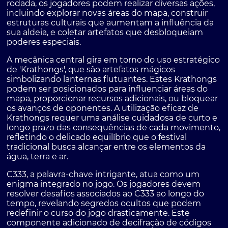
rodada, os jogadores podem realizar diversas ações,
incluindo explorar novas áreas do mapa, construir
estruturas culturais que aumentam a influência da
sua aldeia, e coletar artefatos que desbloqueiam
poderes especiais.
A mecânica central gira em torno do uso estratégico
de 'Krathongs', que são artefatos mágicos
simbolizando lanternas flutuantes. Estes Krathongs
podem ser posicionados para influenciar áreas do
mapa, proporcionar recursos adicionais, ou bloquear
os avanços de oponentes. A utilização eficaz de
Krathongs requer uma análise cuidadosa de curto e
longo prazo das consequências de cada movimento,
refletindo o delicado equilíbrio que o festival
tradicional busca alcançar entre os elementos da
água, terra e ar.
C333, a palavra-chave intrigante, atua como um
enigma integrado no jogo. Os jogadores devem
resolver desafios associados ao C333 ao longo do
tempo, revelando segredos ocultos que podem
redefinir o curso do jogo drasticamente. Este
componente adicionado de decifração de códigos