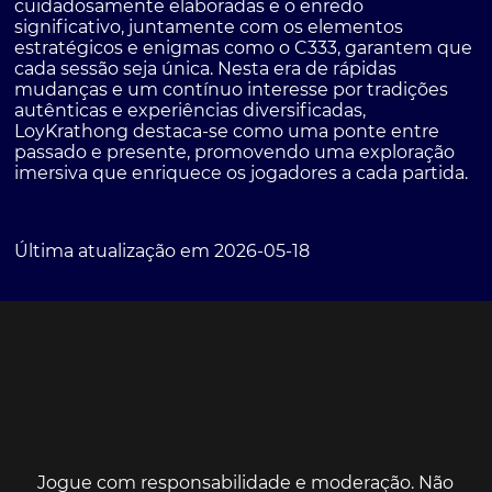
cuidadosamente elaboradas e o enredo
significativo, juntamente com os elementos
estratégicos e enigmas como o C333, garantem que
cada sessão seja única. Nesta era de rápidas
mudanças e um contínuo interesse por tradições
autênticas e experiências diversificadas,
LoyKrathong destaca-se como uma ponte entre
passado e presente, promovendo uma exploração
imersiva que enriquece os jogadores a cada partida.
Última atualização em 2026-05-18
Jogue com responsabilidade e moderação. Não