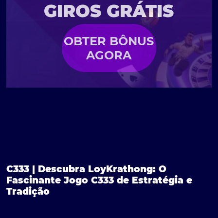
GIROS GRÁTIS
OBTER BÔNUS
AGORA
C333 | Descubra LoyKrathong: O
Fascinante Jogo C333 de Estratégia e
Tradição