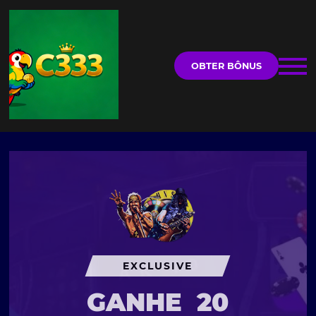
OBTER BÔNUS
EXCLUSIVE
GANHE
20