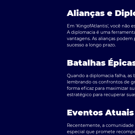
Alianças e Dip
Em 'KingofAtlantis', você não e
A diplomacia é uma ferramenta
vantagens. As alianças podem 
sucesso a longo prazo.
Batalhas Épica
Quando a diplomacia falha, as 
lembrando os confrontos de gr
forma eficaz para maximizar su
estratégico para recuperar suas
Eventos Atuais
Recentemente, a comunidade de
especial que promete recompen