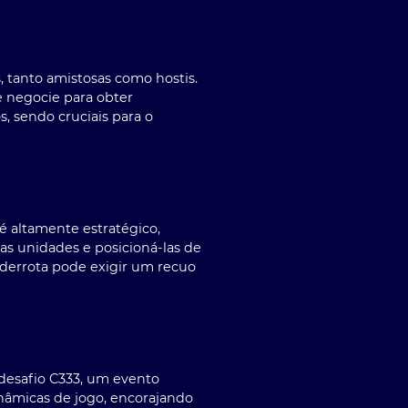
s, tanto amistosas como hostis.
e negocie para obter
 sendo cruciais para o
 é altamente estratégico,
s unidades e posicioná-las de
a derrota pode exigir um recuo
desafio C333, um evento
nâmicas de jogo, encorajando