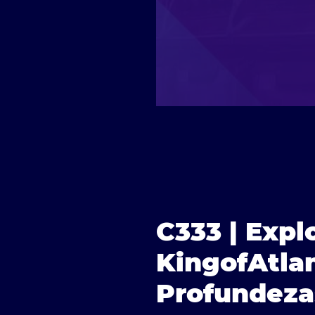
C333 | Expl
KingofAtla
Profundeza