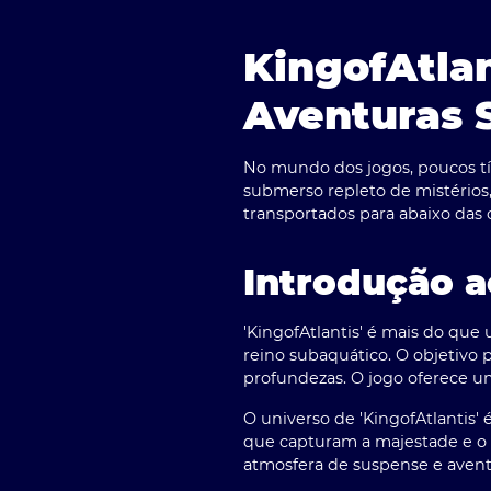
KingofAtla
Aventuras 
No mundo dos jogos, poucos tí
submerso repleto de mistérios,
transportados para abaixo das 
Introdução a
'KingofAtlantis' é mais do que
reino subaquático. O objetivo 
profundezas. O jogo oferece um
O universo de 'KingofAtlantis'
que capturam a majestade e o m
atmosfera de suspense e avent