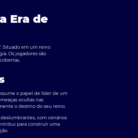
a Era de
'. Situado em um reino
gia. Os jogadores são
cobertas.
s
 assume o papel de líder de um
 ameaças ocultas nas
mente o destino do seu reino.
ão deslumbrantes, com cenários
ontribui para construir uma
ção.