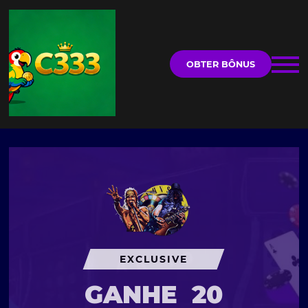
OBTER BÔNUS
EXCLUSIVE
GANHE
20