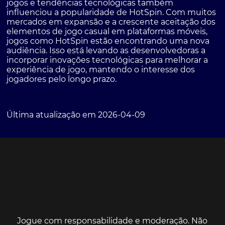
jogos e tendências tecnológicas também
influenciou a popularidade de HotSpin. Com muitos
mercados em expansão e a crescente aceitação dos
elementos de jogo casual em plataformas móveis,
jogos como HotSpin estão encontrando uma nova
audiência. Isso está levando as desenvolvedoras a
incorporar inovações tecnológicas para melhorar a
experiência de jogo, mantendo o interesse dos
jogadores pelo longo prazo.
Última atualização em 2026-04-09
Jogue com responsabilidade e moderação. Não