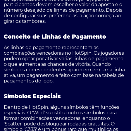
participantes devem escolher o valor da aposta e o
número desejado de linhas de pagamento. Depois
de configurar suas preferências, a ação começa ao
girar os tambores.
Conceito de Linhas de Pagamento
As linhas de pagamento representam as
combinações vencedoras no HotSpin. Os jogadores
podem optar por ativar várias linhas de pagamento,
o que aumenta as chances de vitória. Quando
símbolos correspondentes aparecem em uma linha
ativa, um pagamento é feito com base na tabela de
pagamentos do jogo.
Símbolos Especiais
Dentro de HotSpin, alguns símbolos têm funções
especiais. O 'Wild' substitui outros símbolos para
formar combinações vencedoras, enquanto o
'Scatter' pode desbloquear rodadas gratuitas. O
símbolo 'C333' é um bônus raro que multiplica os