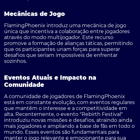
Mecânicas de Jogo
FlamingPhoenix introduz uma mecânica de jogo
única que incentiva a colaboração entre jogadores
através do modo multijogador. Este recurso
promove a formação de alianças táticas, permitindo
que os participantes unam forças para superar
desafios que seriam impossíveis de enfrentar
sozinhos.
Eventos Atuais e Impacto na
Comunidade
A comunidade de jogadores de FlamingPhoenix
está em constante evolução, com eventos regulares
que mantêm o interesse e a competitividade em
alta. Recentemente, o evento "Rebirth Festival"
introduziu novas missões e desafios, atraindo ainda
mais jogadores e ampliando a base de fãs em todo o
mundo. Esses eventos são fundamentais para
manter o jogo relevante e emocionante para sua