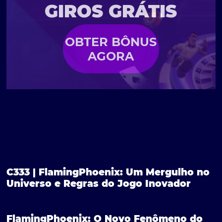
GIROS GRÁTIS
OBTER BÔNUS
AGORA
C333 | FlamingPhoenix: Um Mergulho no
Universo e Regras do Jogo Inovador
FlamingPhoenix: O Novo Fenômeno do