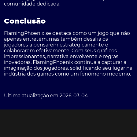
comunidade dedicada.
Conclusão
FlamingPhoenix se destaca como um jogo que não
apenas entretém, mas também desafia os
jogadores a pensarem estrategicamente e
colaborarem efetivamente. Com seus gráficos
impressionantes, narrativa envolvente e regras
inovadoras, FlamingPhoenix continua a capturar a
imaginação dos jogadores, solidificando seu lugar na
indústria dos games como um fenômeno moderno.
Última atualização em 2026-03-04