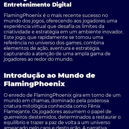
Entretenimento Digital
FlamingPhoenix é o mais recente sucesso no
mundo dos jogos, oferecendo aos jogadores uma
experiência virtual que desafia os limites da
criatividade e estratégia em um ambiente inovador.
Este jogo, que rapidamente se tornou uma
referência no universo dos games, combina
elementos de ação, aventura e estratégia,
capturando a atenção de uma ampla gama de
jogadores ao redor do mundo.
Introdução ao Mundo de
FlamingPhoenix
O enredo de FlamingPhoenix gira em torno de um
mundo em chamas, dominado pela poderosa
criatura mitológica conhecida como Fênix
Flamejante. Os jogadores assumem o papel de
guerreiros destemidos, determinados a restaurar o
equilíbrio e trazer a paz de volta a um universo
ameaçado pelo caos e destruição. A narrativa