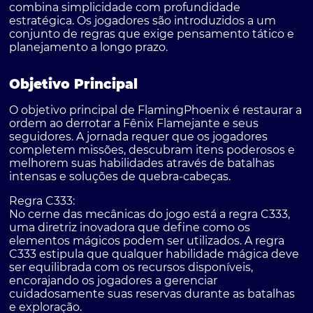
combina simplicidade com profundidade
estratégica. Os jogadores são introduzidos a um
conjunto de regras que exige pensamento tático e
planejamento a longo prazo.
Objetivo Principal
O objetivo principal de FlamingPhoenix é restaurar a
ordem ao derrotar a Fênix Flamejante e seus
seguidores. A jornada requer que os jogadores
completem missões, descubram itens poderosos e
melhorem suas habilidades através de batalhas
intensas e soluções de quebra-cabeças.
Regra C333:
No cerne das mecânicas do jogo está a regra C333,
uma diretriz inovadora que define como os
elementos mágicos podem ser utilizados. A regra
C333 estipula que qualquer habilidade mágica deve
ser equilibrada com os recursos disponíveis,
encorajando os jogadores a gerenciar
cuidadosamente suas reservas durante as batalhas
e exploração.