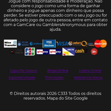
Jogue com responsabilidade e moderação. Não
considere o jogo como uma forma de ganhar
dinheiro e jogue apenas com dinheiro que possa
perder. Se estiver preocupado com o seu jogo ou for
afetado pelo jogo de outra pessoa, entre em contato
com a
GamCare
ou
GamblersAnonymous
para obter
ajuda.
Jogos De Cassino
Bingo Online
Loteria Online
Esportes Virtuais
Promoções
Notícias Da Marca
© Direitos autorais 2026 C333 Todos os direitos
reservados.
Mapa do Site Google