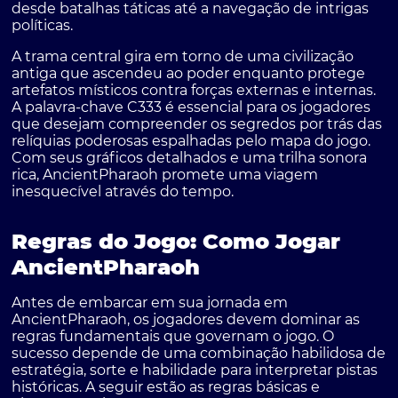
desde batalhas táticas até a navegação de intrigas
políticas.
A trama central gira em torno de uma civilização
antiga que ascendeu ao poder enquanto protege
artefatos místicos contra forças externas e internas.
A palavra-chave
C333
é essencial para os jogadores
que desejam compreender os segredos por trás das
relíquias poderosas espalhadas pelo mapa do jogo.
Com seus gráficos detalhados e uma trilha sonora
rica,
AncientPharaoh
promete uma viagem
inesquecível através do tempo.
Regras do Jogo: Como Jogar
AncientPharaoh
Antes de embarcar em sua jornada em
AncientPharaoh
, os jogadores devem dominar as
regras fundamentais que governam o jogo. O
sucesso depende de uma combinação habilidosa de
estratégia, sorte e habilidade para interpretar pistas
históricas. A seguir estão as regras básicas e