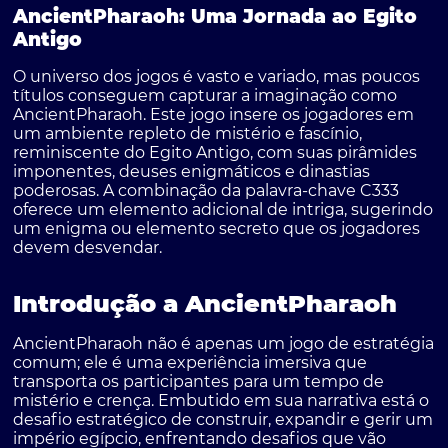
AncientPharaoh: Uma Jornada ao Egito
Antigo
O universo dos jogos é vasto e variado, mas poucos
títulos conseguem capturar a imaginação como
AncientPharaoh
. Este jogo insere os jogadores em
um ambiente repleto de mistério e fascínio,
reminiscente do Egito Antigo, com suas pirâmides
imponentes, deuses enigmáticos e dinastias
poderosas. A combinação da palavra-chave
C333
oferece um elemento adicional de intriga, sugerindo
um enigma ou elemento secreto que os jogadores
devem desvendar.
Introdução a AncientPharaoh
AncientPharaoh
não é apenas um jogo de estratégia
comum; ele é uma experiência imersiva que
transporta os participantes para um tempo de
mistério e crença. Embutido em sua narrativa está o
desafio estratégico de construir, expandir e gerir um
império egípcio, enfrentando desafios que vão