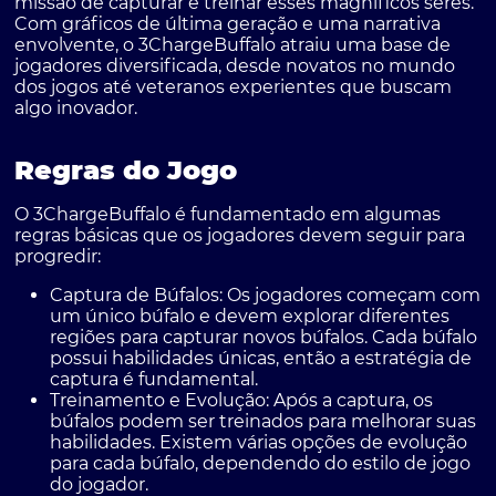
missão de capturar e treinar esses magníficos seres.
Com gráficos de última geração e uma narrativa
envolvente, o 3ChargeBuffalo atraiu uma base de
jogadores diversificada, desde novatos no mundo
dos jogos até veteranos experientes que buscam
algo inovador.
Regras do Jogo
O 3ChargeBuffalo é fundamentado em algumas
regras básicas que os jogadores devem seguir para
progredir:
Captura de Búfalos:
Os jogadores começam com
um único búfalo e devem explorar diferentes
regiões para capturar novos búfalos. Cada búfalo
possui habilidades únicas, então a estratégia de
captura é fundamental.
Treinamento e Evolução:
Após a captura, os
búfalos podem ser treinados para melhorar suas
habilidades. Existem várias opções de evolução
para cada búfalo, dependendo do estilo de jogo
do jogador.